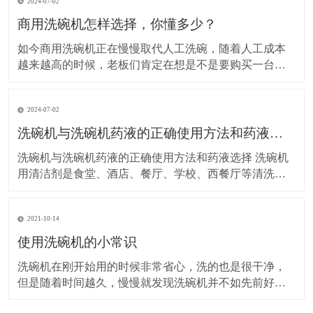
2024-07-02
商用洗碗机怎样选择，你懂多少？
如今商用洗碗机正在慢慢取代人工洗碗，随着人工成本
越来越高的时候，老板们肯定在想是不是要购买一台商
用洗碗机来代替人工洗碗。其实，在短时间来看，购买
一台洗碗前期投入成本是有点大，但是从长期来讲，反
2024-07-02
而降低了成本。一台7、8万的洗碗机，可以省2-3人，这
2-3人的一年的工资省下来可以购买一台洗碗机，是不是
洗碗机与洗碗机药液的正确使用方法和药液选择
很
洗碗机与洗碗机药液的正确使用方法和药液选择 洗碗机
用清洁剂是食堂、酒店、餐厅、学校、西餐厅等清洗餐
具用的机器，但是正确操作与使用专用的洗涤剂药液是
效益与节约成本的关键，下面来分析一下洗碗机的操作
2021-10-14
与药液： &
使用洗碗机的小常识
洗碗机在刚开始用的时候非常省心，洗的也是很干净，
但是随着时间越久，慢慢就发现洗碗机并不如先前好用
了，这是因为我们在使用中没有及时的维护和保养。 1.