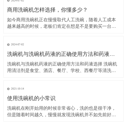
2024-07-02
商用洗碗机怎样选择，你懂多少？
如今商用洗碗机正在慢慢取代人工洗碗，随着人工成本
越来越高的时候，老板们肯定在想是不是要购买一台商
用洗碗机来代替人工洗碗。其实，在短时间来看，购买
一台洗碗前期投入成本是有点大，但是从长期来讲，反
2024-07-02
而降低了成本。一台7、8万的洗碗机，可以省2-3人，这
2-3人的一年的工资省下来可以购买一台洗碗机，是不是
洗碗机与洗碗机药液的正确使用方法和药液选择
很
洗碗机与洗碗机药液的正确使用方法和药液选择 洗碗机
用清洁剂是食堂、酒店、餐厅、学校、西餐厅等清洗餐
具用的机器，但是正确操作与使用专用的洗涤剂药液是
效益与节约成本的关键，下面来分析一下洗碗机的操作
2021-10-14
与药液： &
使用洗碗机的小常识
洗碗机在刚开始用的时候非常省心，洗的也是很干净，
但是随着时间越久，慢慢就发现洗碗机并不如先前好用
了，这是因为我们在使用中没有及时的维护和保养。 1.