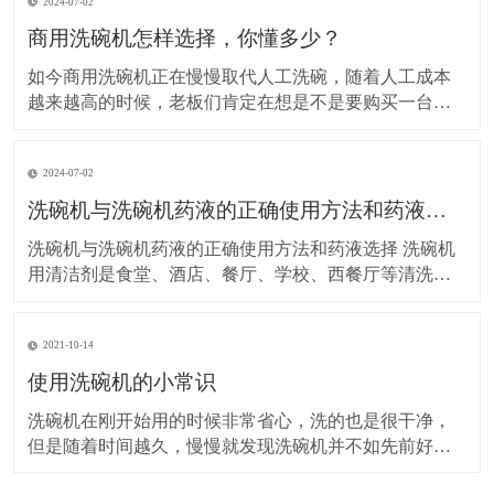
2024-07-02
商用洗碗机怎样选择，你懂多少？
如今商用洗碗机正在慢慢取代人工洗碗，随着人工成本
越来越高的时候，老板们肯定在想是不是要购买一台商
用洗碗机来代替人工洗碗。其实，在短时间来看，购买
一台洗碗前期投入成本是有点大，但是从长期来讲，反
2024-07-02
而降低了成本。一台7、8万的洗碗机，可以省2-3人，这
2-3人的一年的工资省下来可以购买一台洗碗机，是不是
洗碗机与洗碗机药液的正确使用方法和药液选择
很
洗碗机与洗碗机药液的正确使用方法和药液选择 洗碗机
用清洁剂是食堂、酒店、餐厅、学校、西餐厅等清洗餐
具用的机器，但是正确操作与使用专用的洗涤剂药液是
效益与节约成本的关键，下面来分析一下洗碗机的操作
2021-10-14
与药液： &
使用洗碗机的小常识
洗碗机在刚开始用的时候非常省心，洗的也是很干净，
但是随着时间越久，慢慢就发现洗碗机并不如先前好用
了，这是因为我们在使用中没有及时的维护和保养。 1.