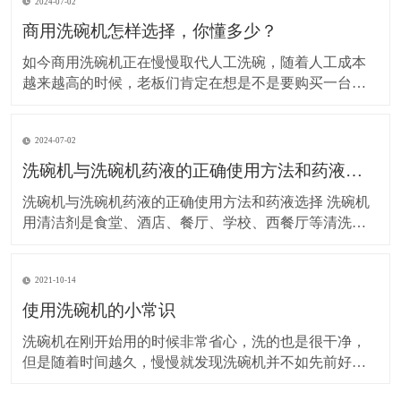
2024-07-02
商用洗碗机怎样选择，你懂多少？
如今商用洗碗机正在慢慢取代人工洗碗，随着人工成本
越来越高的时候，老板们肯定在想是不是要购买一台商
用洗碗机来代替人工洗碗。其实，在短时间来看，购买
一台洗碗前期投入成本是有点大，但是从长期来讲，反
2024-07-02
而降低了成本。一台7、8万的洗碗机，可以省2-3人，这
2-3人的一年的工资省下来可以购买一台洗碗机，是不是
洗碗机与洗碗机药液的正确使用方法和药液选择
很
洗碗机与洗碗机药液的正确使用方法和药液选择 洗碗机
用清洁剂是食堂、酒店、餐厅、学校、西餐厅等清洗餐
具用的机器，但是正确操作与使用专用的洗涤剂药液是
效益与节约成本的关键，下面来分析一下洗碗机的操作
2021-10-14
与药液： &
使用洗碗机的小常识
洗碗机在刚开始用的时候非常省心，洗的也是很干净，
但是随着时间越久，慢慢就发现洗碗机并不如先前好用
了，这是因为我们在使用中没有及时的维护和保养。 1.