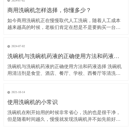
2024-07-02
商用洗碗机怎样选择，你懂多少？
如今商用洗碗机正在慢慢取代人工洗碗，随着人工成本
越来越高的时候，老板们肯定在想是不是要购买一台商
用洗碗机来代替人工洗碗。其实，在短时间来看，购买
一台洗碗前期投入成本是有点大，但是从长期来讲，反
2024-07-02
而降低了成本。一台7、8万的洗碗机，可以省2-3人，这
2-3人的一年的工资省下来可以购买一台洗碗机，是不是
洗碗机与洗碗机药液的正确使用方法和药液选择
很
洗碗机与洗碗机药液的正确使用方法和药液选择 洗碗机
用清洁剂是食堂、酒店、餐厅、学校、西餐厅等清洗餐
具用的机器，但是正确操作与使用专用的洗涤剂药液是
效益与节约成本的关键，下面来分析一下洗碗机的操作
2021-10-14
与药液： &
使用洗碗机的小常识
洗碗机在刚开始用的时候非常省心，洗的也是很干净，
但是随着时间越久，慢慢就发现洗碗机并不如先前好用
了，这是因为我们在使用中没有及时的维护和保养。 1.